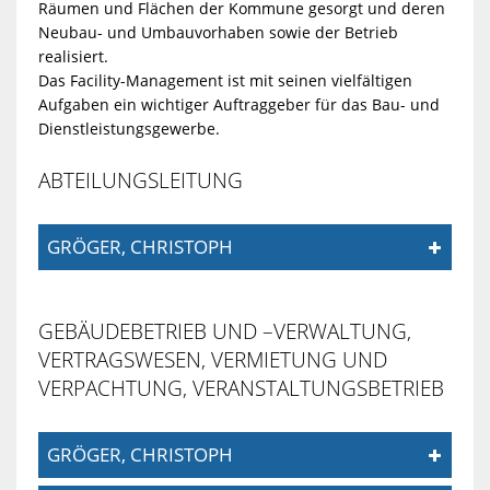
ZURÜCK
POLITIK
WERDEN
Räumen und Flächen der Kommune gesorgt und deren
Neubau- und Umbauvorhaben sowie der Betrieb
OBERWALD
realisiert.
ZURÜCK
TOURISMUS
ZURÜCK
STADTVERW
POLITIK
KLIMA-
Das Facility-Management ist mit seinen vielfältigen
Aufgaben ein wichtiger Auftraggeber für das Bau- und
GEWERBEGEB
&
Dienstleistungsgewerbe.
BÜNDNIS
TOURISMUS
ORTSRECHT
BÜRGERMEIS
STADTVERW
ABTEILUNGSLEITUNG
FREMDENVE
GVG
&
ZURÜCK
FÖRDERPRO
HAUSHALTS
BEIGEORDNE
ZENTRALVE
GRÖGER, CHRISTOPH
WÖRTH
ZURÜCK
MUSEEN
FREMDENVE
KLIMASCHUT
FÖRDERPRO
PROJEKTE
ORTSVORST
FINANZVER
GMBH
&
ÜBERNACHT
MUSEEN
GEBÄUDEBETRIEB UND –VERWALTUNG,
ZURÜCK
EINZELNE
EXTENSIVE
VERTRAGSWESEN, VERMIETUNG UND
KUNST
ZURÜCK
SOZIALES
WAHLEN
BAUVERWAL
NEUE
&
VERPACHTUNG, VERANSTALTUNGSBETRIEB
KLIMASCHUT
DACHBEGR
EINZELNE
ENERGIE
SPORTSTÄTT
KUNST
ZURÜCK
ÖFFENTLICH
LOGIN
FACILITY-
SOZIALES
GRÖGER, CHRISTOPH
REPAIR
FASSADENB
KLIMASCHUT
WÖRTH