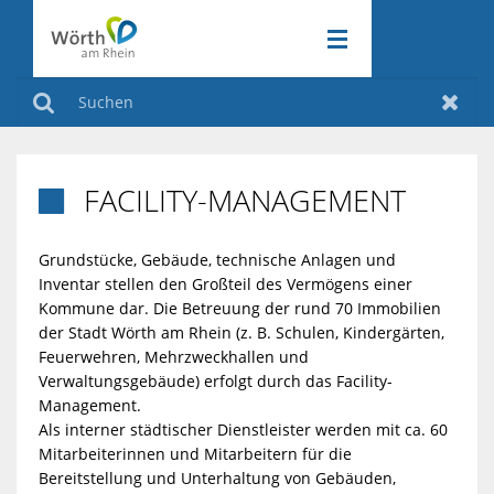
RATHAUS & POLITIK
ZURÜCK
Suchen
Zurüc
WIRTSCHAFT & VERKEHR
ZURÜCK
RATHAUS
FACILITY-MANAGEMENT

FREIZEIT & KULTUR
ZURÜCK
&
WIRTSCHAFT
Grundstücke, Gebäude, technische Anlagen und
Inventar stellen den Großteil des Vermögens einer
KLIMASCHUTZ
POLITIK
ZURÜCK
&
Kommune dar. Die Betreuung der rund 70 Immobilien
FREIZEIT
der Stadt Wörth am Rhein (z. B. Schulen, Kindergärten,
Feuerwehren, Mehrzweckhallen und
VERKEHR
&
AMTLICHE
KLIMASCHUT
Verwaltungsgebäude) erfolgt durch das Facility-
Management.
KULTUR
BEKANNTMA
Als interner städtischer Dienstleister werden mit ca. 60
INDUSTRIEGE
AKTIV
Mitarbeiterinnen und Mitarbeitern für die
Bereitstellung und Unterhaltung von Gebäuden,
AM
VERANSTAL