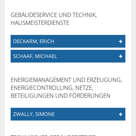
WÖRTH
GRÜNPATEN
VIEHSTRIC
SAMMELPLÄ
BÜRGERBUS
KIRCHE
GEBÄUDESERVICE UND TECHNIK,
AM
REGENWASSE
HAUSMEISTERDIENSTE
SKULPTURE
UND
SCHNAKENB
RHEIN
KONFESSION
DECKARM, ERICH
DIGITALE
UMGANG
BÄDERBETRI
SCHAAF, MICHAEL
MUSEEN
KUNST
MIT
DER
WÖRTH
UND
GEWÄSSERN
ENERGIEMANAGEMENT UND ERZEUGUNG,
STADT
ENERGIECONTROLLING, NETZE,
KULTUR
III.
BETEILIGUNGEN UND FÖRDERUNGEN
WÖRTH
ORDNUNG
MUSIK
AM
ZWALLY, SIMONE
RHEIN
NATUR