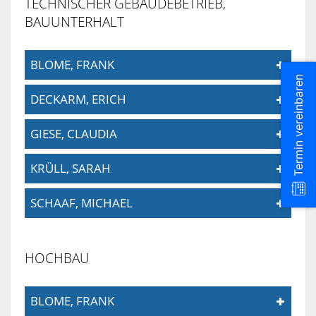
TECHNISCHER GEBÄUDEBETRIEB,
BAUUNTERHALT
STABSSTELL
SOZIAL
BLOME, FRANK
UND
PERSONALR
Termin vereinbaren
DECKARM, ERICH
CARITATIV
GIESE, CLAUDIA
SPORT
KRÜLL, SARAH
ALLGEMEINE
SCHAAF, MICHAEL
INFORMATIO
HOCHBAU
BLOME, FRANK