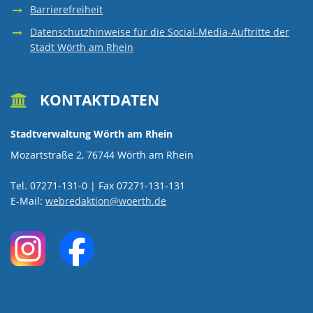
WÖRTH
GRÜNPATEN
VIEHSTRIC
Barrierefreiheit
SAMMELPLÄ
BÜRGERBUS
KIRCHE
Datenschutzhinweise für die Social-Media-Auftritte der
AM
REGENWASSE
Stadt Wörth am Rhein
SKULPTURE
UND
SCHNAKENB
RHEIN
KONFESSION
KONTAKTDATEN

DIGITALE
UMGANG
BÄDERBETRI
Stadtverwaltung Wörth am Rhein
MUSEEN
KUNST
MIT
DER
Mozartstraße 2, 76744 Wörth am Rhein
WÖRTH
UND
GEWÄSSERN
STADT
Tel. 07271-131-0 | Fax 07271-131-131
E-Mail:
webredaktion@woerth.de
KULTUR
III.
WÖRTH
ORDNUNG
MUSIK
AM
RHEIN
NATUR