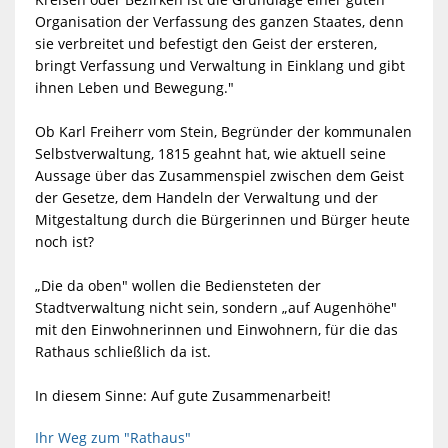
ZURÜCK
POLITIK
WERDEN
Organisation der Verfassung des ganzen Staates, denn
OBERWALD
sie verbreitet und befestigt den Geist der ersteren,
ZURÜCK
TOURISMUS
bringt Verfassung und Verwaltung in Einklang und gibt
ZURÜCK
STADTVERW
POLITIK
KLIMA-
ihnen Leben und Bewegung."
GEWERBEGEB
&
BÜNDNIS
TOURISMUS
Ob Karl Freiherr vom Stein, Begründer der kommunalen
ORTSRECHT
BÜRGERMEIS
STADTVERW
Selbstverwaltung, 1815 geahnt hat, wie aktuell seine
FREMDENVE
GVG
Aussage über das Zusammenspiel zwischen dem Geist
&
ZURÜCK
FÖRDERPRO
der Gesetze, dem Handeln der Verwaltung und der
HAUSHALTS
BEIGEORDNE
ZENTRALVE
Mitgestaltung durch die Bürgerinnen und Bürger heute
WÖRTH
ZURÜCK
MUSEEN
FREMDENVE
noch ist?
KLIMASCHUT
FÖRDERPRO
PROJEKTE
ORTSVORST
FINANZVER
GMBH
&
„Die da oben" wollen die Bediensteten der
ÜBERNACHT
MUSEEN
Stadtverwaltung nicht sein, sondern „auf Augenhöhe"
ZURÜCK
EINZELNE
EXTENSIVE
mit den Einwohnerinnen und Einwohnern, für die das
KUNST
ZURÜCK
SOZIALES
WAHLEN
BAUVERWAL
NEUE
&
Rathaus schließlich da ist.
KLIMASCHUT
DACHBEGR
EINZELNE
ENERGIE
In diesem Sinne: Auf gute Zusammenarbeit!
SPORTSTÄTT
KUNST
ZURÜCK
ÖFFENTLICH
LOGIN
FACILITY-
SOZIALES
REPAIR
FASSADENB
KLIMASCHUT
Ihr Weg zum "Rathaus"
WÖRTH