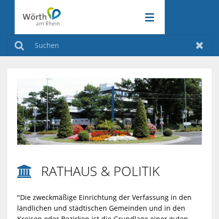
RATHAUS & POLITIK
ZURÜCK
Suchen
Zurüc
WIRTSCHAFT & VERKEHR
ZURÜCK
RATHAUS
FREIZEIT & KULTUR
ZURÜCK
&
WIRTSCHAFT
KLIMASCHUTZ
POLITIK
ZURÜCK
&
FREIZEIT
VERKEHR
&
AMTLICHE
KLIMASCHUT
RATHAUS & POLITIK

KULTUR
BEKANNTMA
INDUSTRIEGE
AKTIV
"Die zweckmäßige Einrichtung der Verfassung in den
ländlichen und städtischen Gemeinden und in den
AM
VERANSTAL
Kreisen oder Bezirken ist die Grundlage einer guten