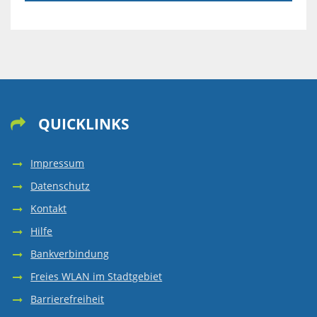
STABSSTELL
SOZIAL
UND
PERSONALR
CARITATIV
QUICKLINKS

SPORT
Impressum
Datenschutz
ALLGEMEINE
Kontakt
Hilfe
INFORMATIO
Bankverbindung
Freies WLAN im Stadtgebiet
Barrierefreiheit