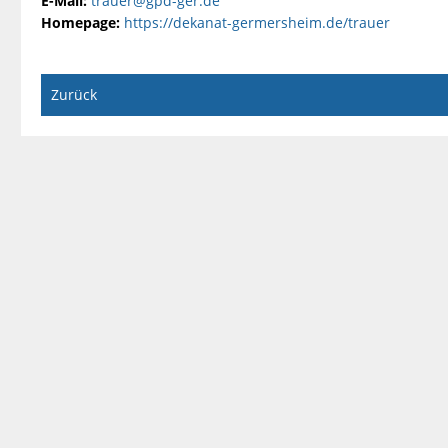
E-Mail:
trauer@gpd-ger.de
Homepage:
https://dekanat-germersheim.de/trauer
Zurück