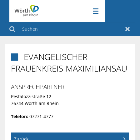
RATHAUS & POLITIK
ZURÜCK
Suchen
Zurüc
WIRTSCHAFT & VERKEHR
ZURÜCK
RATHAUS
EVANGELISCHER

FREIZEIT & KULTUR
FRAUENKREIS MAXIMILIANSAU
ZURÜCK
&
WIRTSCHAFT
KLIMASCHUTZ
POLITIK
ZURÜCK
&
ANSPRECHPARTNER
FREIZEIT
Pestalozzistraße 12
VERKEHR
&
76744 Wörth am Rhein
AMTLICHE
KLIMASCHUT
Telefon:
07271-4777
KULTUR
BEKANNTMA
INDUSTRIEGE
AKTIV
AM
Zurück
VERANSTAL