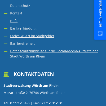
Termin vereinbaren
AUFTRÄGE
RATSMITGLI
MANAGEME
ZURÜCK
VEREINE
GALERIE
EHRENAMT
ÖFFENTLICH
Datenschutz
CAFÉ
GMBH
BAUMPATEN
FLUTLICHT
Kontakt
UND
ALTES
ZURÜCK
NATUR
POLITISCHE
ORDNUNGS-
AUFTRÄGE
VEREINE
FLÜCHTLING
WÖRTH
Hilfe
SPORTPLATZ
GEWERBEVER
ORGANISATI
RATHAUS
UND
PARTEIEN
UND
ENTSIEGELU
Bankverbindung
UND
AUSSCHREI
NATUR
SOZIALE
ZURÜCK
KLIMAANPA
BÜB
Freies WLAN im Stadtgebiet
UMWELT
UND
SOZIALVER
VON
STARTHILFE
KIRCHEN
HAUS
ORGANISATI
UND
Barrierefreiheit
HILFEN
INTERESSE
BÜNDNISSE
Datenschutzhinweise für die Social-Media-Auftritte der
MEHRWEGAN
FLÄCHEN
POTENTIALS
KLIMAANPA
FÜR
DER
BAULEITPLA
BAUHOF
UMWELT
Stadt Wörth am Rhein
KULTURPRO
HOBBY
SENIOREN
KLÄRANLAG
UNTERNEHM
KÜNSTLER
STADTRAT
KOMMUNAL
RÜCKBAU
HITZESCHUT
UND
E-
ABWASSERBE
HOCHWASSE
KONTAKTDATEN

SCHAIDT
WÄRMEPLA
VON
VERKEHR
HEIMATMUS
FREIZEIT
RECHNUNG
DER
UND
Stadtverwaltung Wörth am Rhein
SCHOTTERG
Mozartstraße 2, 76744 Wörth am Rhein
LAURENTIUS
STADT
STARKREGE
MOBILITÄTS
JUGEND
Tel. 07271-131-0 | Fax 07271-131-131