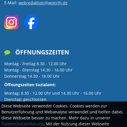
WÖRTH
GRÜNPATEN
E-Mail:
webredaktion@woerth.de
VIEHSTRIC
SAMMELPLÄ
BÜRGERBUS
KIRCHE
AM
REGENWASSE
SKULPTURE
UND
SCHNAKENB
RHEIN
KONFESSION
DIGITALE
UMGANG
BÄDERBETRI
ÖFFNUNGSZEITEN

MUSEEN
KUNST
MIT
DER
Montag - Freitag 8.30 - 12.00 Uhr
WÖRTH
UND
Montag - Dienstag 14.30 - 16.00 Uhr
GEWÄSSERN
STADT
Donnerstag 14.30 - 18.00 Uhr
KULTUR
III.
Öffnungszeiten Sozialamt:
WÖRTH
Montag: 8.30 - 12.00 Uhr und 14.30 Uhr - 16.00 Uhr
ORDNUNG
Dienstag: geschlossen
MUSIK
AM
Mittwoch: geschlossen
Diese Webseite verwendet Cookies. Cookies werden zur
Donnerstag: 8.30 - 12.00 Uhr und 14.30 - 18.00 Uhr
Benutzerführung und Webanalyse verwendet und helfen dabei,
diese Webseite besser zu machen. Mehr dazu in unserer
RHEIN
Freitag: geschlossen
NATUR
Datenschutzerklärung
. Mit der Nutzung dieser Webseite
und nach Terminvereinbarung