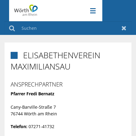
RATHAUS & POLITIK
ZURÜCK
Suchen
Zurüc
WIRTSCHAFT & VERKEHR
ZURÜCK
RATHAUS
ELISABETHENVEREIN

FREIZEIT & KULTUR
MAXIMILIANSAU
ZURÜCK
&
WIRTSCHAFT
KLIMASCHUTZ
POLITIK
ZURÜCK
&
ANSPRECHPARTNER
FREIZEIT
Pfarrer Fredi Bernatz
VERKEHR
&
AMTLICHE
KLIMASCHUT
Cany-Barville-Straße 7
76744 Wörth am Rhein
KULTUR
BEKANNTMA
INDUSTRIEGE
AKTIV
Telefon:
07271-41732
AM
VERANSTAL