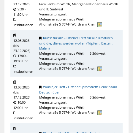
23.12.2026
)
Familienbüro Wörth, Mehrgenerationenhaus Wörth
9:30 -
und IB Südwest
Veranstaltungsort:
11:30 Uhr
Mehrgenerationenhaus Wörth
Ahornstraße 5 76744 Wörth am Rhein
Institutionen
Kunst für alle - Offener Treff für alle Kreativen
12.08.2026
und die, die es werden wollen (Töpfern, Basteln,
(
bis
Malen)
23.12.2026
)
Mehrgenerationenhaus Wörth - IB Südwest
17:00 -
Veranstaltungsort:
19:00 Uhr
Mehrgenerationenhaus Wörth
Ahornstraße 5 76744 Wörth am Rhein
Institutionen
Wört(h)er Treff - Offener Sprachtreff: Gemeinsam
13.08.2026
(
bis
Deutsch üben
17.12.2026
)
Mehrgenerationenhaus Wörth - IB Südwest
10:00 -
Veranstaltungsort:
Mehrgenerationenhaus Wörth
12:00 Uhr
Ahornstraße 5 76744 Wörth am Rhein
Institutionen