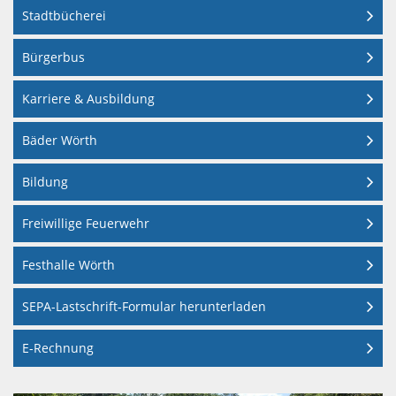
WÖRTH
GRÜNPATEN
VIEHSTRIC
SAMMELPLÄ
Stadtbücherei
BÜRGERBUS
KIRCHE
AM
Bürgerbus
REGENWASSE
SKULPTURE
UND
SCHNAKENB
RHEIN
Karriere & Ausbildung
KONFESSION
DIGITALE
UMGANG
Bäder Wörth
BÄDERBETRI
MUSEEN
KUNST
MIT
Bildung
DER
WÖRTH
UND
GEWÄSSERN
Freiwillige Feuerwehr
STADT
KULTUR
III.
Festhalle Wörth
WÖRTH
SEPA-Lastschrift-Formular herunterladen
ORDNUNG
MUSIK
AM
E-Rechnung
RHEIN
NATUR