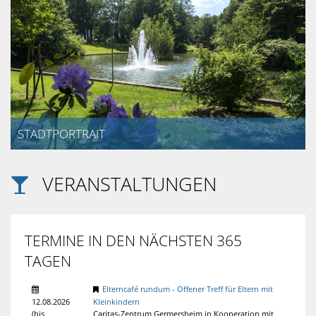
STABSSTELL
SOZIAL
UND
PERSONALR
CARITATIV
STADTPORTRAIT
SPORT
VERANSTALTUNGEN

ALLGEMEINE
INFORMATIO
TERMINE
IN DEN NÄCHSTEN 365
TAGEN
Elterncafé rundum - Offener Treff für Eltern mit
12.08.2026
Kleinkindern
(
bis
Caritas-Zentrum Germersheim in Kooperation mit