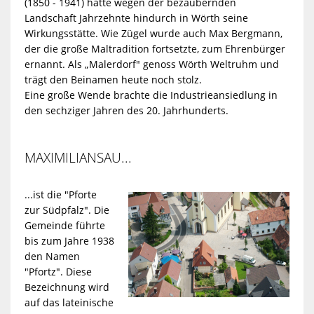
WÖRTH
GRÜNPATEN
(1850 - 1941) hatte wegen der bezaubernden
VIEHSTRIC
SAMMELPLÄ
BÜRGERBUS
Landschaft Jahrzehnte hindurch in Wörth seine
KIRCHE
Wirkungsstätte. Wie Zügel wurde auch Max Bergmann,
AM
REGENWASSE
der die große Maltradition fortsetzte, zum Ehrenbürger
SKULPTURE
UND
SCHNAKENB
ernannt. Als „Malerdorf" genoss Wörth Weltruhm und
RHEIN
trägt den Beinamen heute noch stolz.
KONFESSION
Eine große Wende brachte die Industrieansiedlung in
DIGITALE
UMGANG
den sechziger Jahren des 20. Jahrhunderts.
BÄDERBETRI
MUSEEN
KUNST
MIT
DER
MAXIMILIANSAU...
WÖRTH
UND
GEWÄSSERN
STADT
...ist die "Pforte
KULTUR
III.
zur Südpfalz". Die
WÖRTH
Gemeinde führte
bis zum Jahre 1938
ORDNUNG
MUSIK
den Namen
AM
"Pfortz". Diese
Bezeichnung wird
RHEIN
NATUR
auf das lateinische