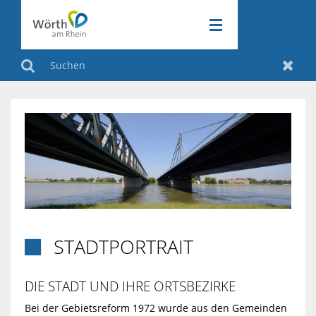
RATHAUS & POLITIK
ZURÜCK
Suchen
Zurüc
WIRTSCHAFT & VERKEHR
ZURÜCK
RATHAUS
FREIZEIT & KULTUR
ZURÜCK
&
WIRTSCHAFT
KLIMASCHUTZ
POLITIK
ZURÜCK
&
FREIZEIT
VERKEHR
&
AMTLICHE
KLIMASCHUT
STADTPORTRAIT

KULTUR
BEKANNTMA
INDUSTRIEGE
AKTIV
DIE STADT UND IHRE ORTSBEZIRKE
Bei der Gebietsreform 1972 wurde aus den Gemeinden
AM
VERANSTAL