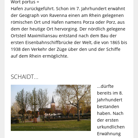
Wort portus =
Hafen zurückgeführt. Schon im 7. Jahrhundert erwähnt
STABSSTELL
SOZIAL
der Geograph von Ravenna einen am Rhein gelegenen
römischen Ort und Hafen namens Porza oder Porz, aus
dem der heutige Ort hervorging. Der nördlich gelegene
UND
PERSONALR
Ortsteil Maximiliansau entstand nach dem Bau der
ersten Eisenbahnschiffbrücke der Welt, die von 1865 bis
CARITATIV
1938 den Verkehr der Züge über den und der Schiffe
auf dem Rhein ermöglichte.
SPORT
SCHAIDT...
ALLGEMEINE
...dürfte
bereits im 8.
Jahrhundert
INFORMATIO
bestanden
haben. Nach
der ersten
urkundlichen
Erwähnung