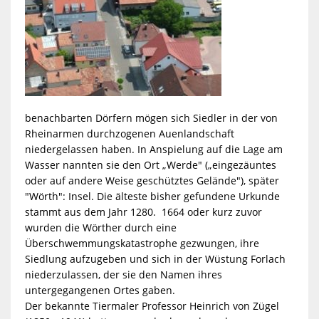
AUFTRÄGE
RATSMITGLI
MANAGEME
ZURÜCK
VEREINE
GALERIE
EHRENAMT
ÖFFENTLICH
CAFÉ
GMBH
BAUMPATEN
FLUTLICHT
UND
ALTES
ZURÜCK
NATUR
POLITISCHE
ORDNUNGS-
AUFTRÄGE
VEREINE
FLÜCHTLING
WÖRTH
SPORTPLATZ
GEWERBEVER
ORGANISATI
RATHAUS
UND
PARTEIEN
UND
ENTSIEGELU
UND
AUSSCHREI
NATUR
SOZIALE
ZURÜCK
KLIMAANPA
BÜB
UMWELT
UND
SOZIALVER
benachbarten Dörfern mögen sich Siedler in der von
VON
STARTHILFE
KIRCHEN
HAUS
ORGANISATI
UND
Rheinarmen durchzogenen Auenlandschaft
HILFEN
INTERESSE
niedergelassen haben. In Anspielung auf die Lage am
BÜNDNISSE
MEHRWEGAN
FLÄCHEN
POTENTIALS
KLIMAANPA
FÜR
DER
BAULEITPLA
BAUHOF
UMWELT
Wasser nannten sie den Ort „Werde" („eingezäuntes
KULTURPRO
HOBBY
oder auf andere Weise geschütztes Gelände"), später
SENIOREN
KLÄRANLAG
UNTERNEHM
"Wörth": Insel. Die älteste bisher gefundene Urkunde
KÜNSTLER
STADTRAT
KOMMUNAL
RÜCKBAU
HITZESCHUT
UND
E-
ABWASSERBE
HOCHWASSE
stammt aus dem Jahr 1280. 1664 oder kurz zuvor
SCHAIDT
wurden die Wörther durch eine
WÄRMEPLA
VON
VERKEHR
Überschwemmungskatastrophe gezwungen, ihre
HEIMATMUS
FREIZEIT
RECHNUNG
DER
UND
Siedlung aufzugeben und sich in der Wüstung Forlach
SCHOTTERG
niederzulassen, der sie den Namen ihres
LAURENTIUS
STADT
STARKREGE
MOBILITÄTS
untergegangenen Ortes gaben.
JUGEND
Der bekannte Tiermaler Professor Heinrich von Zügel