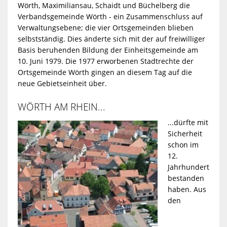
ZURÜCK
POLITIK
WERDEN
Wörth, Maximiliansau, Schaidt und Büchelberg die
Verbandsgemeinde Wörth - ein Zusammenschluss auf
OBERWALD
Verwaltungsebene; die vier Ortsgemeinden blieben
ZURÜCK
TOURISMUS
ZURÜCK
STADTVERW
POLITIK
KLIMA-
selbstständig. Dies änderte sich mit der auf freiwilliger
Basis beruhenden Bildung der Einheitsgemeinde am
GEWERBEGEB
&
BÜNDNIS
10. Juni 1979. Die 1977 erworbenen Stadtrechte der
TOURISMUS
ORTSRECHT
BÜRGERMEIS
STADTVERW
Ortsgemeinde Wörth gingen an diesem Tag auf die
FREMDENVE
neue Gebietseinheit über.
GVG
&
ZURÜCK
FÖRDERPRO
HAUSHALTS
BEIGEORDNE
ZENTRALVE
WÖRTH AM RHEIN...
WÖRTH
ZURÜCK
MUSEEN
FREMDENVE
...dürfte mit
KLIMASCHUT
FÖRDERPRO
Sicherheit
PROJEKTE
ORTSVORST
FINANZVER
GMBH
&
schon im
ÜBERNACHT
MUSEEN
12.
ZURÜCK
EINZELNE
EXTENSIVE
KUNST
Jahrhundert
ZURÜCK
SOZIALES
WAHLEN
BAUVERWAL
NEUE
&
bestanden
KLIMASCHUT
DACHBEGR
haben. Aus
EINZELNE
ENERGIE
SPORTSTÄTT
KUNST
den
ZURÜCK
ÖFFENTLICH
LOGIN
FACILITY-
SOZIALES
REPAIR
FASSADENB
KLIMASCHUT
WÖRTH