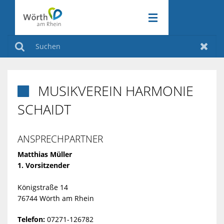
RATHAUS & POLITIK
ZURÜCK
Suchen
Zurüc
WIRTSCHAFT & VERKEHR
ZURÜCK
RATHAUS
MUSIKVEREIN HARMONIE

FREIZEIT & KULTUR
SCHAIDT
ZURÜCK
&
WIRTSCHAFT
KLIMASCHUTZ
POLITIK
ZURÜCK
&
ANSPRECHPARTNER
FREIZEIT
Matthias Müller
VERKEHR
&
1. Vorsitzender
AMTLICHE
KLIMASCHUT
Königstraße 14
KULTUR
BEKANNTMA
INDUSTRIEGE
76744 Wörth am Rhein
AKTIV
Telefon:
07271-126782
AM
VERANSTAL