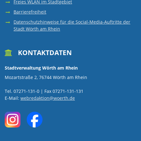
Freies WLAN im Stadtgebiet
STABSSTELL
Barrierefreiheit
SOZIAL
Datenschutzhinweise für die Social-Media-Auftritte der
Stadt Wörth am Rhein
UND
PERSONALR
CARITATIV
KONTAKTDATEN

SPORT
Stadtverwaltung Wörth am Rhein
Mozartstraße 2, 76744 Wörth am Rhein
ALLGEMEINE
Tel. 07271-131-0 | Fax 07271-131-131
E-Mail:
webredaktion@woerth.de
INFORMATIO