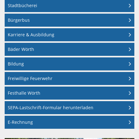
WÖRTH
GRÜNPATEN
VIEHSTRIC
SAMMELPLÄ
Stadtbücherei
BÜRGERBUS
KIRCHE
AM
Bürgerbus
REGENWASSE
SKULPTURE
UND
SCHNAKENB
RHEIN
Karriere & Ausbildung
KONFESSION
DIGITALE
UMGANG
Bäder Wörth
BÄDERBETRI
MUSEEN
KUNST
MIT
Bildung
DER
WÖRTH
UND
GEWÄSSERN
Freiwillige Feuerwehr
STADT
KULTUR
III.
Festhalle Wörth
WÖRTH
SEPA-Lastschrift-Formular herunterladen
ORDNUNG
MUSIK
AM
E-Rechnung
RHEIN
NATUR