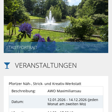
STABSSTELL
SOZIAL
UND
PERSONALR
CARITATIV
STADTPORTRAIT
SPORT
VERANSTALTUNGEN

ALLGEMEINE
INFORMATIO
Pfortzer Näh-, Strick- und Kreativ-Werkstatt
Beschreibung:
AWO Maximiliansau
12.01.2026 - 14.12.2026 (jeden
Datum:
Monat am zweiten Mo)