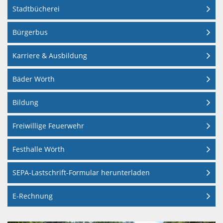
WÖRTH
GRÜNPATEN
VIEHSTRIC
SAMMELPLÄ
Stadtbücherei
BÜRGERBUS
KIRCHE
AM
Bürgerbus
REGENWASSE
SKULPTURE
UND
SCHNAKENB
RHEIN
Karriere & Ausbildung
KONFESSION
DIGITALE
UMGANG
Bäder Wörth
BÄDERBETRI
MUSEEN
KUNST
MIT
Bildung
DER
WÖRTH
UND
GEWÄSSERN
Freiwillige Feuerwehr
STADT
KULTUR
III.
Festhalle Wörth
WÖRTH
SEPA-Lastschrift-Formular herunterladen
ORDNUNG
MUSIK
AM
E-Rechnung
RHEIN
NATUR