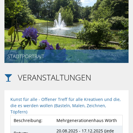
STABSSTELL
SOZIAL
UND
PERSONALR
CARITATIV
STADTPORTRAIT
SPORT
VERANSTALTUNGEN

ALLGEMEINE
INFORMATIO
Kunst für alle - Offener Treff für alle Kreativen und die,
die es werden wollen (Basteln, Malen, Zeichnen,
Töpfern)
Beschreibung:
Mehrgenerationenhaus Wörth
20.08.2025 - 17.12.2025 (jede